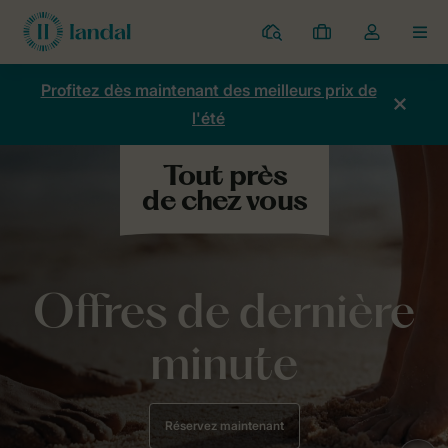
Parcs
Mes
Toggle
MEN
réservations
the
my
Profitez dès maintenant des meilleurs prix de
account
l'été
dropdown
Offres de dernière
minute
Réservez maintenant