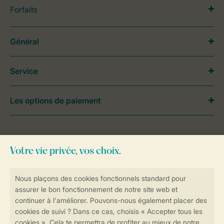
Forfaits
Général
Service
Les options de paiement
Besoin d’aide?
Consultez la foire aux
questions
ou
contactez notre
Contact Center
.