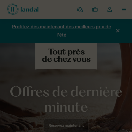
Parcs
Mes
Toggle
MEN
réservations
the
my
Profitez dès maintenant des meilleurs prix de
account
l'été
dropdown
Offres de dernière
minute
Réservez maintenant