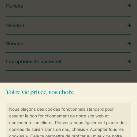
Forfaits
Général
Service
Les options de paiement
Besoin d’aide?
Consultez la foire aux
questions
ou
contactez notre
Contact Center
.