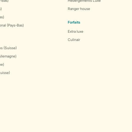
-Bas)
Hébergements Luxe
s)
Ranger house
as)
Forfaits
onal (Pays-Bas)
Extra luxe
Culinair
s (Suisse)
Allemagne)
ne)
Suisse)