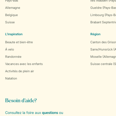
Pays-Bas
Îles Wadden (Pays
Allemagne
Gueldre (Pays-Ba
Belgique
Limbourg (Pays-B
Suisse
Brabant Septentri
L’inspiration
Région
Beaute et bien-être
Canton des Grison
Á velo
Sarre/Hunsrück (
Randonnée
Moselle (Allemag
Vacances avec les enfants
Suisse centrale (
Activités de plein air
Natation
Besoin d’aide?
Consultez la foire aux
questions
ou