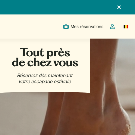
Mes réservations
Switc
Toggle the m