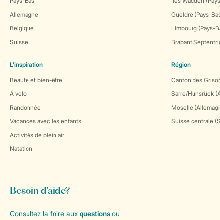
Pays-Bas
Îles Wadden (Pays
Allemagne
Gueldre (Pays-Ba
Belgique
Limbourg (Pays-B
Suisse
Brabant Septentri
L’inspiration
Région
Beaute et bien-être
Canton des Grison
Á velo
Sarre/Hunsrück (
Randonnée
Moselle (Allemag
Vacances avec les enfants
Suisse centrale (
Activités de plein air
Natation
Besoin d’aide?
Consultez la foire aux
questions
ou