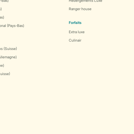
-Bas)
Hébergements Luxe
s)
Ranger house
as)
Forfaits
onal (Pays-Bas)
Extra luxe
Culinair
s (Suisse)
Allemagne)
ne)
Suisse)