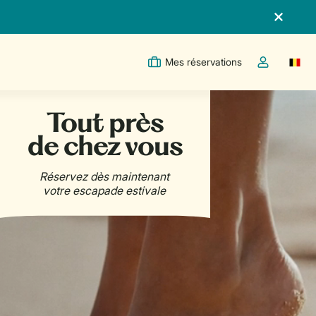
Mes réservations
Switc
Toggle the m