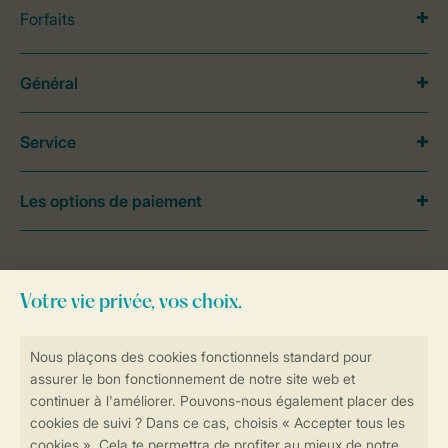
Forfaits
Général
Service
Les options de paiement
Besoin d’aide?
Consultez la foire aux
questions
ou
contactez notre
Contact Center
.