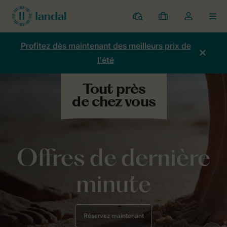
Parcs
Mes
Toggle
MEN
réservations
the
my
Profitez dès maintenant des meilleurs prix de
account
l'été
dropdown
Offres de dernière
minute
Réservez maintenant