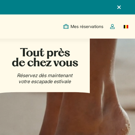
Mes réservations
Switc
Toggle the m