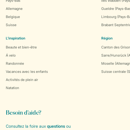
Pays-Bas
Îles Wadden (Pays
Allemagne
Gueldre (Pays-Ba
Belgique
Limbourg (Pays-B
Suisse
Brabant Septentri
L’inspiration
Région
Beaute et bien-être
Canton des Grison
Á velo
Sarre/Hunsrück (
Randonnée
Moselle (Allemag
Vacances avec les enfants
Suisse centrale (
Activités de plein air
Natation
Besoin d’aide?
Consultez la foire aux
questions
ou