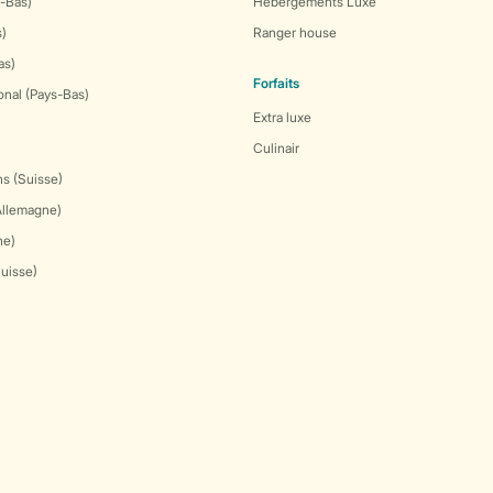
-Bas)
Hébergements Luxe
s)
Ranger house
as)
Forfaits
onal (Pays-Bas)
Extra luxe
Culinair
s (Suisse)
Allemagne)
ne)
Suisse)