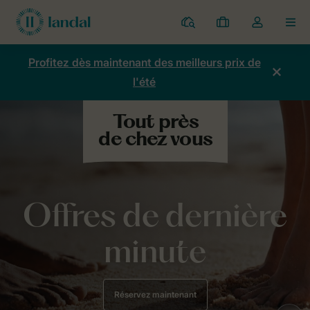
Parcs
Mes
Toggle
MEN
réservations
the
my
Profitez dès maintenant des meilleurs prix de
account
l'été
dropdown
Offres de dernière
minute
Réservez maintenant