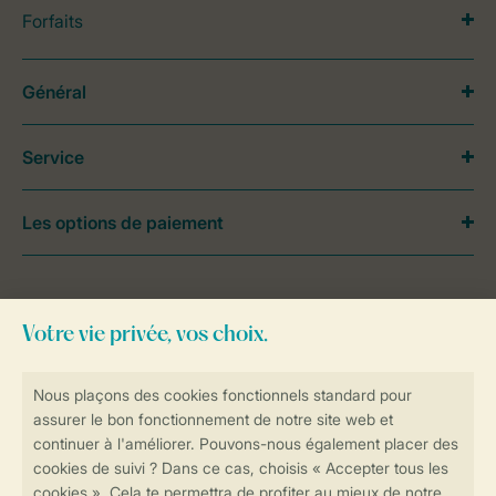
Forfaits
Général
Service
Les options de paiement
Besoin d’aide?
Consultez la foire aux
questions
ou
contactez notre
Contact Center
.