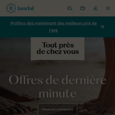
Parcs
Mes
Toggle
MEN
réservations
the
my
Profitez dès maintenant des meilleurs prix de
account
l'été
dropdown
Offres de dernière
minute
Réservez maintenant