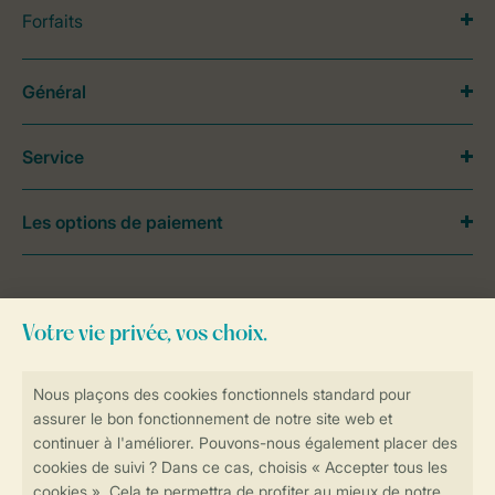
Forfaits
Général
Service
Les options de paiement
Besoin d’aide?
Consultez la foire aux
questions
ou
contactez notre
Contact Center
.