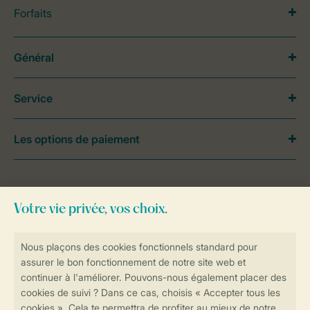
Forfaits
Général
Service
Les options de paiement
Besoin d’aide?
Consultez la foire aux
questions
ou
contactez notre
Contact Center
.