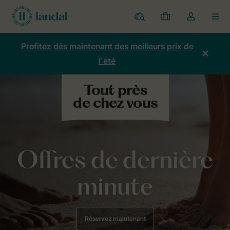
Parcs
Mes
Toggle
MEN
réservations
the
my
Profitez dès maintenant des meilleurs prix de
account
l'été
dropdown
Offres de dernière
minute
Réservez maintenant