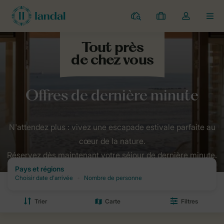
Parcs
Mes
Toggle
MEN
réservations
the
my
account
Home
Vacances
Last minutes
dropdown
N'attendez plus : vivez une escapade estivale parfaite au
cœur de la nature.
Réservez dès maintenant votre séjour de dernière minute.