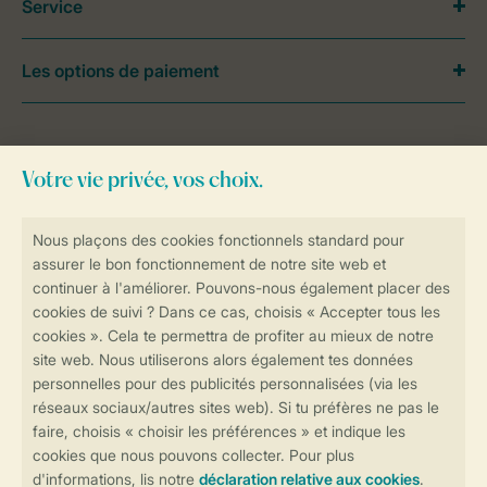
Service
Les options de paiement
Besoin d’aide?
Consultez la foire aux
questions
ou
contactez notre
Contact Center
.
Réservations en ligne rapides et sécurisées
Transmission sécurisée des données
Paiement sécurisé