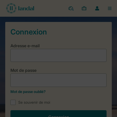
Parcs
Mes
Toggle
MEN
réservations
the
my
account
dropdown
Adresse e-mail
Mot de passe