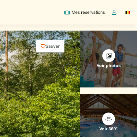
Mes réservations
Switc
Toggle the m