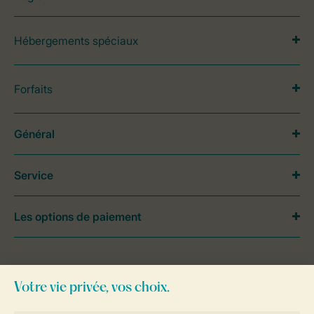
Hébergements spéciaux
Forfaits
Général
Service
Les options de paiement
Besoin d’aide?
Consultez la foire aux
questions
ou