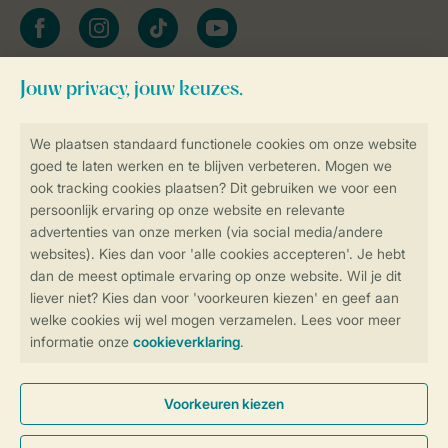
facebook
instagram
tiktok
youtube
Blijf op de hoogte
Veilig en snel online boeken
Veilige gegevensoverdracht
Veilige betaling
Controle over jouw gegevens &
privacy
Instellingen wijzigen