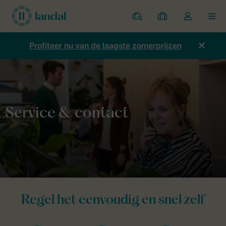
Parken
Mijn
Open
MEN
boekingen
de
dropdown
Profiteer nu van de laagste zomerprijzen
van
mijn
account