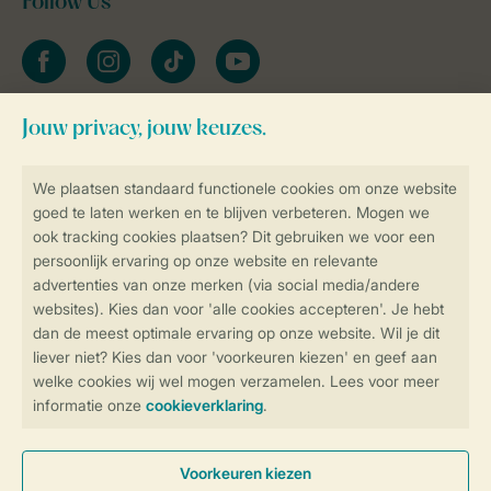
Follow Us
facebook
instagram
tiktok
youtube
Blijf op de hoogte
Veilig en snel online boeken
Veilige gegevensoverdracht
Veilige betaling
Controle over jouw gegevens &
privacy
Instellingen wijzigen