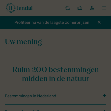
Parken
Mijn
Open
MEN
boekingen
de
dropdown
Profiteer nu van de laagste zomerprijzen
van
mijn
account
Uw mening
Home
Contact & vragen
Uw mening
Uw mening
Ruim 200 bestemmingen
midden in de natuur
Bestemmingen in Nederland