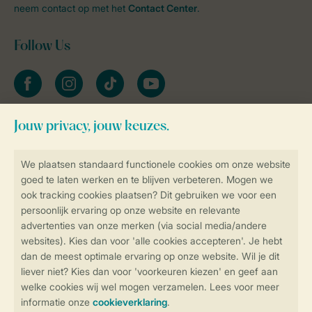
neem contact op met het
Contact Center
.
Follow Us
facebook
instagram
tiktok
youtube
Blijf op de hoogte
Veilig en snel online boeken
Veilige gegevensoverdracht
Veilige betaling
Controle over jouw gegevens &