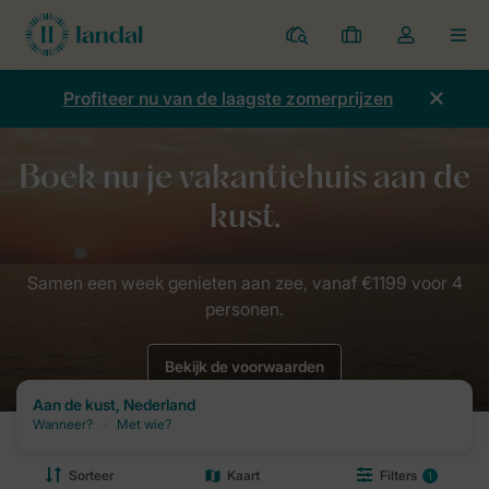
Parken
Mijn
Open
MEN
boekingen
de
dropdown
Profiteer nu van de laagste zomerprijzen
van
mijn
account
Home
Campagnes
Aan de Nederlandse kust
Bekijk de voorwaarden