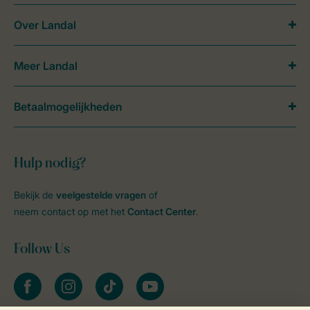
Over Landal
Meer Landal
Betaalmogelijkheden
Hulp nodig?
Bekijk de
veelgestelde vragen
of
neem contact op met het
Contact Center
.
Follow Us
facebook
instagram
tiktok
youtube