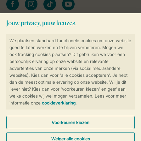
facebook
instagram
tiktok
youtube
Blijf op de hoogte
Veilig en snel online boeken
Veilige gegevensoverdracht
Veilige betaling
Controle over jouw gegevens &
privacy
Instellingen wijzigen