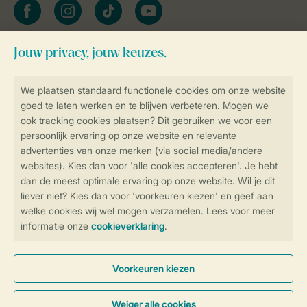
facebook
instagram
tiktok
youtube
Blijf op de hoogte
Veilig en snel online boeken
Veilige gegevensoverdracht
Veilige betaling
Controle over jouw gegevens &
privacy
Instellingen wijzigen