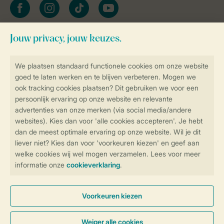
facebook
instagram
tiktok
youtube
Blijf op de hoogte
Veilig en snel online boeken
Veilige gegevensoverdracht
Veilige betaling
Controle over jouw gegevens &
privacy
Instellingen wijzigen