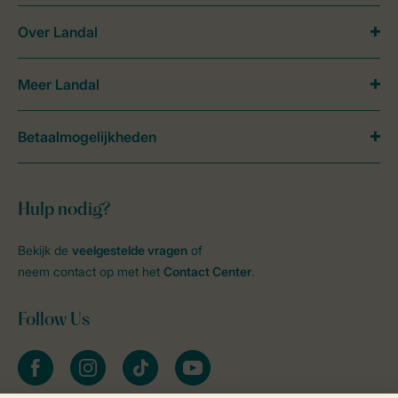
Over Landal
Meer Landal
Betaalmogelijkheden
Hulp nodig?
Bekijk de
veelgestelde vragen
of
neem contact op met het
Contact Center
.
Follow Us
facebook
instagram
tiktok
youtube