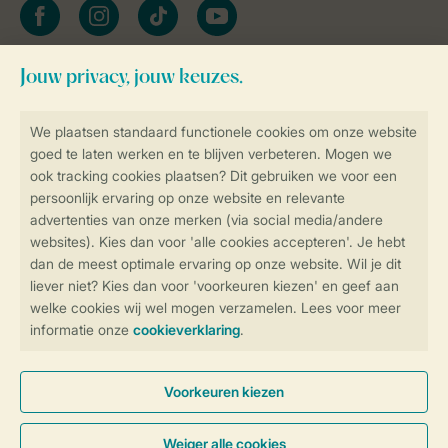
facebook
instagram
tiktok
youtube
Blijf op de hoogte
Veilig en snel online boeken
Veilige gegevensoverdracht
Veilige betaling
Controle over jouw gegevens &
privacy
Instellingen wijzigen