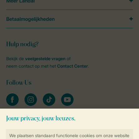
Meer Landal
Betaalmogelijkheden
Hulp nodig?
Bekijk de
veelgestelde vragen
of
neem contact op met het
Contact Center
.
Follow Us
facebook
instagram
tiktok
youtube
Blijf op de hoogte