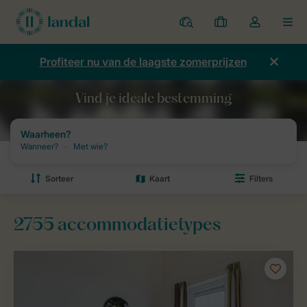
Parken
Mijn
Open
MEN
boekingen
de
dropdown
Profiteer nu van de laagste zomerprijzen
van
mijn
account