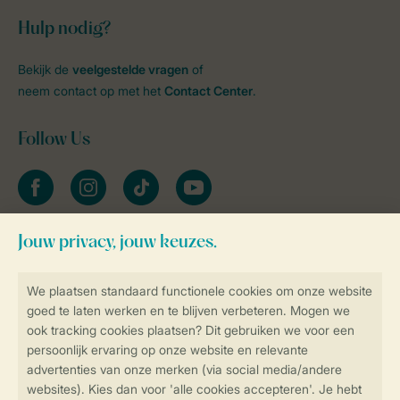
Hulp nodig?
Bekijk de
veelgestelde vragen
of
neem contact op met het
Contact Center
.
Follow Us
facebook
instagram
tiktok
youtube
Blijf op de hoogte
Veilig en snel online boeken
Veilige gegevensoverdracht
Veilige betaling