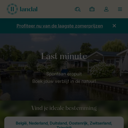
Parken
Mijn
Open
MEN
boekingen
de
dropdown
Profiteer nu van de laagste zomerprijzen
van
mijn
account
Home
Promoties
Last minutes
Boek jouw verblijf in de natuur!