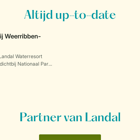
Altijd up-to-date
j Weerribben-
Landal Waterresort
dichtbij Nationaal Park
.
Partner van Landal