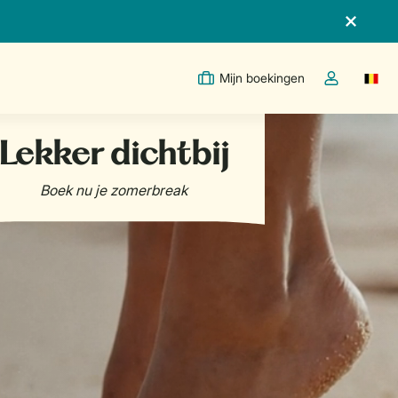
Mijn boekingen
Switc
Open de drop