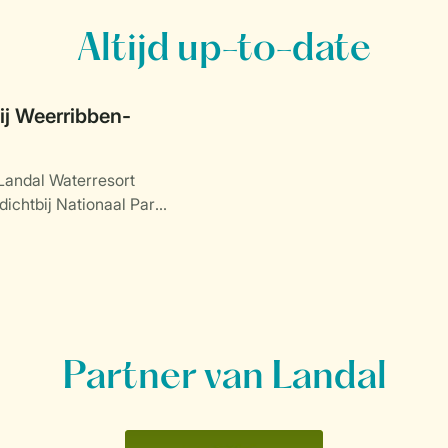
Altijd up-to-date
j Weerribben-
Landal Waterresort
dichtbij Nationaal Park
.
Partner van Landal