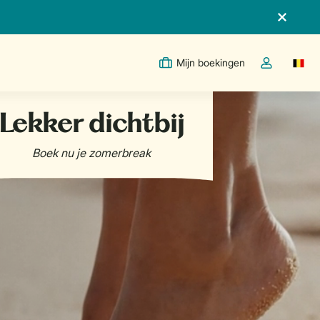
Mijn boekingen
Switc
Open de drop