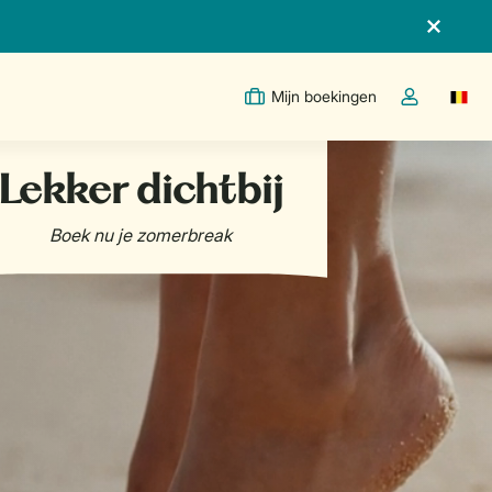
Mijn boekingen
Switc
Open de drop