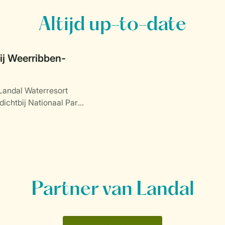
Altijd up-to-date
j Weerribben-
Landal Waterresort
dichtbij Nationaal Park
.
Partner van Landal