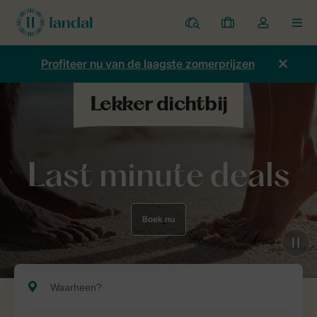
Parken
Mijn
Open
MEN
boekingen
de
dropdown
Profiteer nu van de laagste zomerprijzen
van
mijn
account
Last minute deals
Boek nu