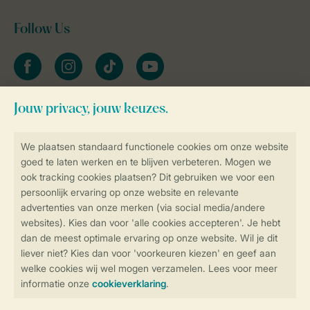
Follow Us
facebook
instagram
tiktok
youtube
Blijf op de hoogte
Veilig en snel online boeken
Veilige gegevensoverdracht
Veilige betaling
Controle over jouw gegevens &
privacy