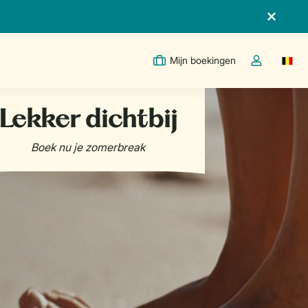
Mijn boekingen
Switc
Open de drop