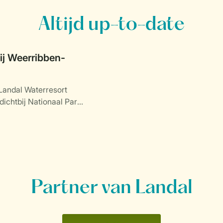
Altijd up-to-date
j Weerribben-
Landal Waterresort
dichtbij Nationaal Park
.
Partner van Landal