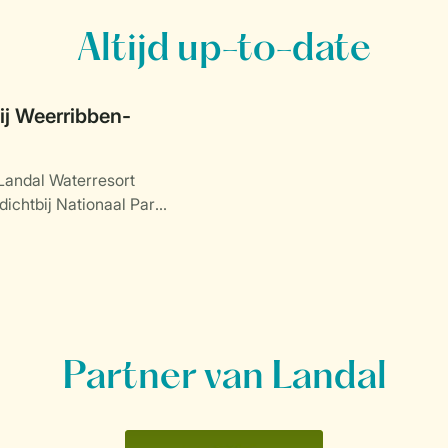
Altijd up-to-date
j Weerribben-
Landal Waterresort
dichtbij Nationaal Park
.
Partner van Landal