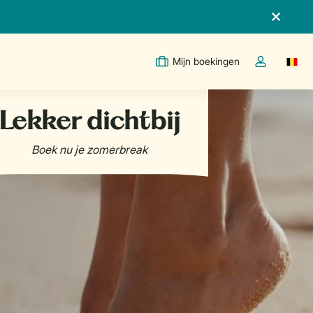
Mijn boekingen
Switc
Open de drop