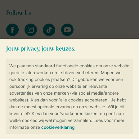
Follow Us
facebook
instagram
tiktok
youtube
Blijf op de hoogte
Veilig en snel online boeken
Veilige gegevensoverdracht
Veilige betaling
Controle over jouw gegevens &
privacy