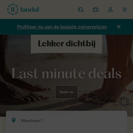
Parken
Mijn
Open
MEN
boekingen
de
dropdown
Profiteer nu van de laagste zomerprijzen
van
mijn
account
Last minute deals
Boek nu