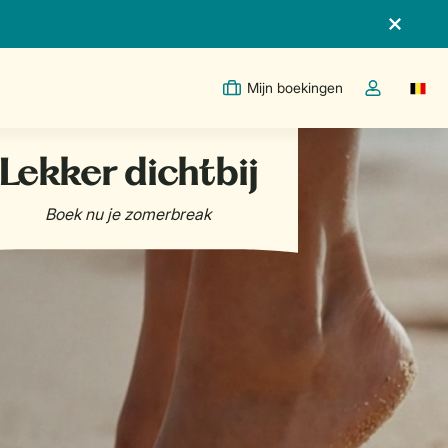
Mijn boekingen
Switc
Open de drop