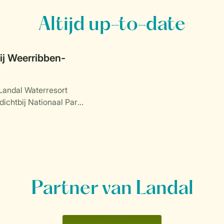
Altijd up-to-date
j Weerribben-
Landal Waterresort
dichtbij Nationaal Park
.
Partner van Landal