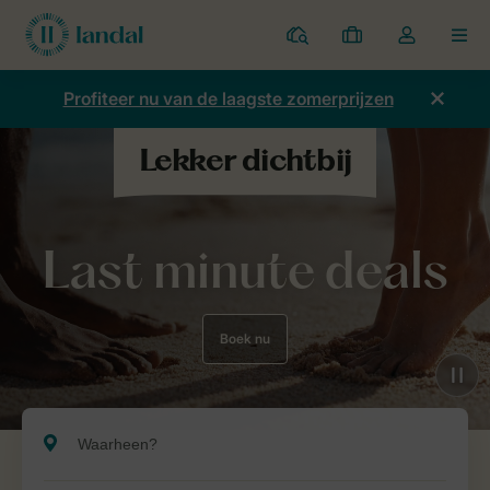
Parken
Mijn
Open
MEN
boekingen
de
dropdown
Profiteer nu van de laagste zomerprijzen
van
mijn
account
Last minute deals
Boek nu