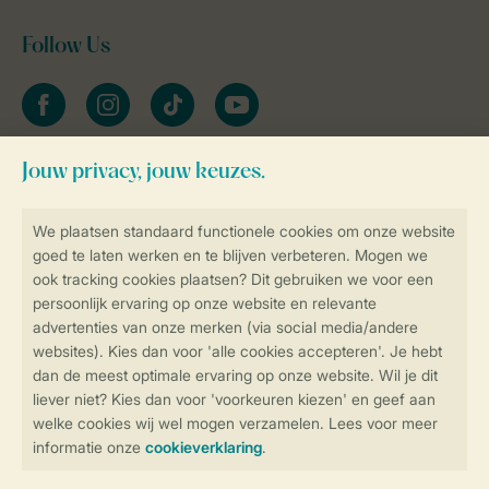
Follow Us
facebook
instagram
tiktok
youtube
Blijf op de hoogte
Veilig en snel online boeken
Veilige gegevensoverdracht
Veilige betaling
Controle over jouw gegevens &
privacy