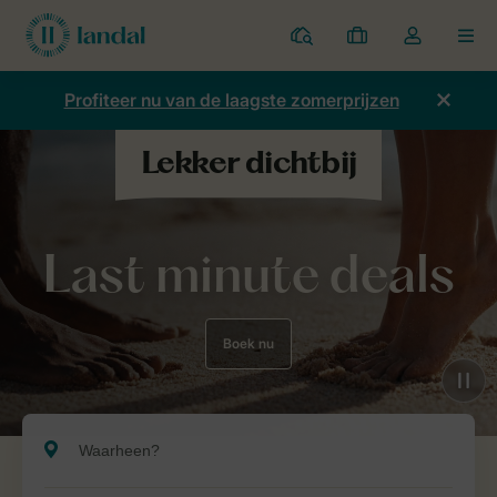
Parken
Mijn
Open
MEN
boekingen
de
dropdown
Profiteer nu van de laagste zomerprijzen
van
mijn
account
Last minute deals
Boek nu