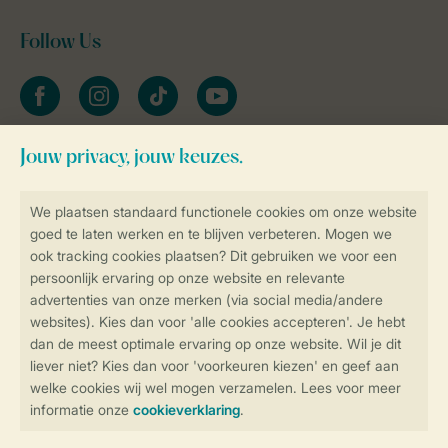
Follow Us
facebook
instagram
tiktok
youtube
Blijf op de hoogte
Veilig en snel online boeken
Veilige gegevensoverdracht
Veilige betaling
Controle over jouw gegevens &
privacy