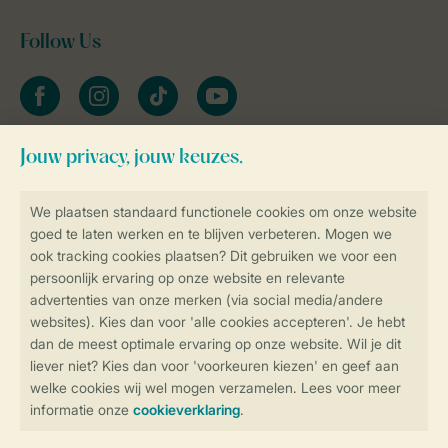
Follow Us
facebook
instagram
tiktok
youtube
Blijf op de hoogte
Veilig en snel online boeken
Veilige gegevensoverdracht
Veilige betaling
Controle over jouw gegevens &
privacy