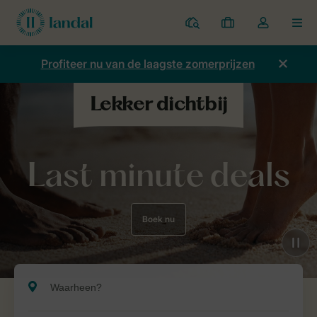
Parken
Mijn
Open
MEN
boekingen
de
dropdown
Profiteer nu van de laagste zomerprijzen
van
mijn
account
Last minute deals
Boek nu