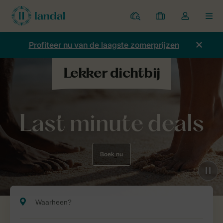
Parken
Mijn
Open
MEN
boekingen
de
dropdown
Profiteer nu van de laagste zomerprijzen
van
mijn
account
Last minute deals
Boek nu