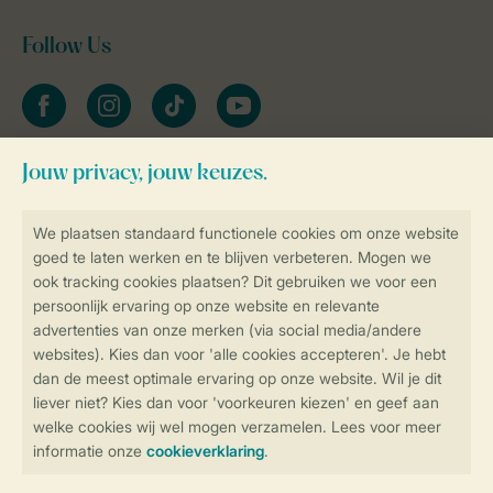
Follow Us
facebook
instagram
tiktok
youtube
Blijf op de hoogte
Veilig en snel online boeken
Veilige gegevensoverdracht
Veilige betaling
Controle over jouw gegevens &
privacy