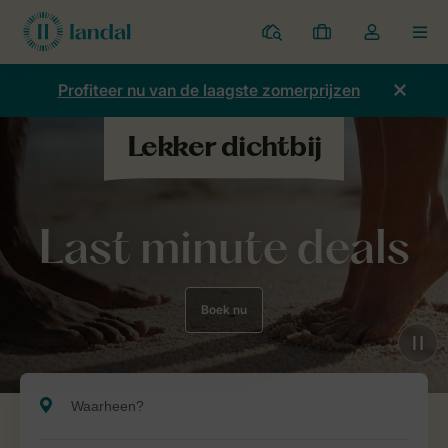
Parken
Mijn
Open
MEN
boekingen
de
dropdown
Profiteer nu van de laagste zomerprijzen
van
mijn
account
Last minute deals
Boek nu