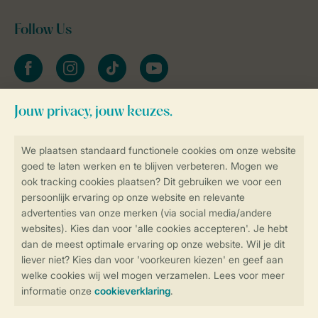
Follow Us
facebook
instagram
tiktok
youtube
Blijf op de hoogte
Veilig en snel online boeken
Veilige gegevensoverdracht
Veilige betaling
Controle over jouw gegevens &
privacy