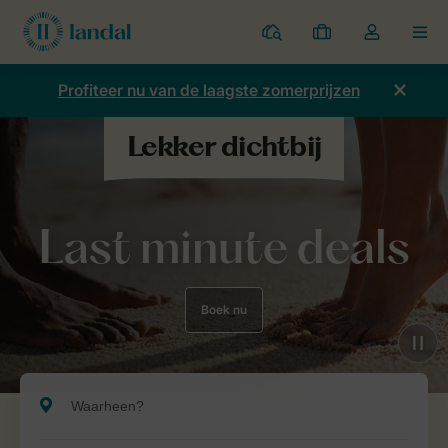
Parken
Mijn
Open
MEN
boekingen
de
dropdown
Profiteer nu van de laagste zomerprijzen
van
mijn
account
Last minute deals
Boek nu