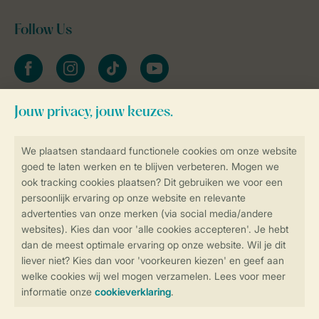
Follow Us
facebook
instagram
tiktok
youtube
Blijf op de hoogte
Veilig en snel online boeken
Veilige gegevensoverdracht
Veilige betaling
Controle over jouw gegevens &
privacy