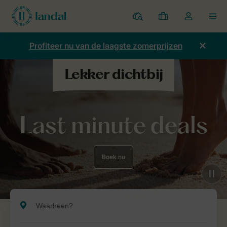
Parken
Mijn
Open
MEN
boekingen
de
dropdown
Profiteer nu van de laagste zomerprijzen
van
mijn
account
Last minute deals
Boek nu