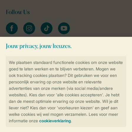
Follow Us
facebook
instagram
tiktok
youtube
Blijf op de hoogte
Veilig en snel online boeken
Veilige gegevensoverdracht
Veilige betaling
Controle over jouw gegevens &
privacy