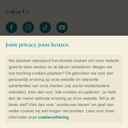
Follow Us
facebook
instagram
tiktok
youtube
Blijf op de hoogte
Veilig en snel online boeken
Veilige gegevensoverdracht
Veilige betaling
Controle over jouw gegevens &
privacy