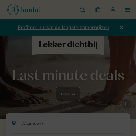
Parken
Mijn
Open
MEN
boekingen
de
dropdown
Profiteer nu van de laagste zomerprijzen
van
mijn
account
Last minute deals
Boek nu