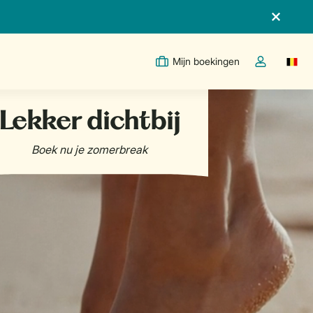
Mijn boekingen
Switc
Open de drop