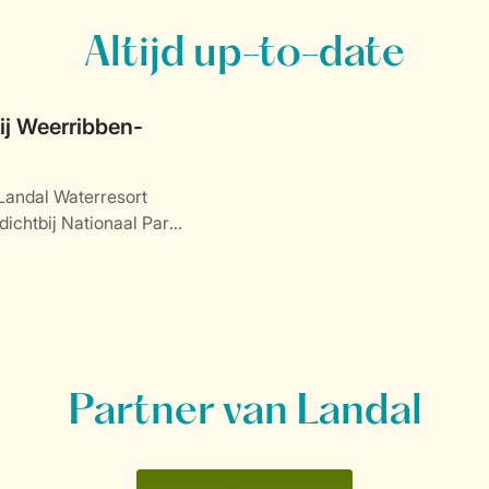
Altijd up-to-date
j Weerribben-
Landal Waterresort
dichtbij Nationaal Park
.
Partner van Landal