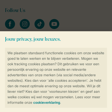
Follow Us
facebook
instagram
tiktok
youtube
Blijf op de hoogte
Veilig en snel online boeken
Veilige gegevensoverdracht
Veilige betaling
Controle over jouw gegevens &
privacy