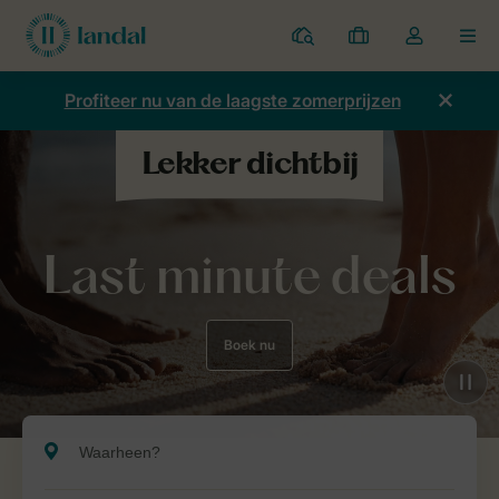
Parken
Mijn
Open
MEN
boekingen
de
dropdown
Profiteer nu van de laagste zomerprijzen
van
mijn
account
Last minute deals
Boek nu