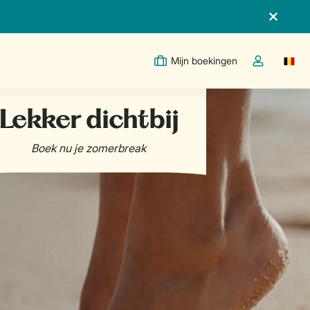
Mijn boekingen
Switc
Open de drop