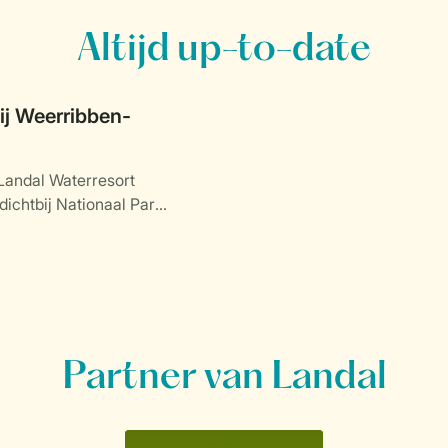
Altijd up-to-date
j Weerribben-
Landal Waterresort
dichtbij Nationaal Park
.
Partner van Landal