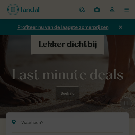
Parken
Mijn
Open
MEN
boekingen
de
dropdown
Profiteer nu van de laagste zomerprijzen
van
mijn
account
Last minute deals
Boek nu