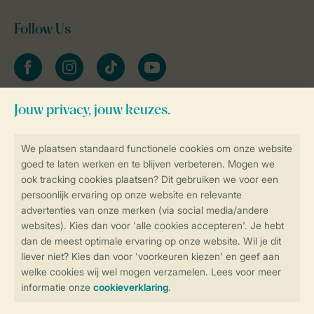
Follow Us
facebook
instagram
tiktok
youtube
Blijf op de hoogte
Veilig en snel online boeken
Veilige gegevensoverdracht
Veilige betaling
Controle over jouw gegevens &
privacy