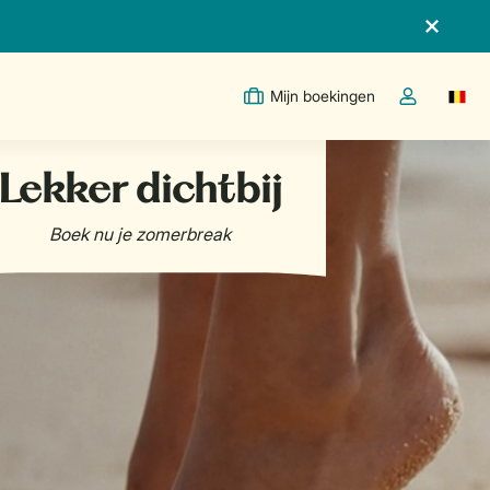
Mijn boekingen
Switc
Open de drop