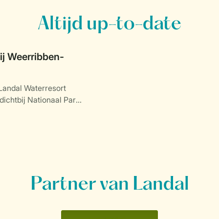
Altijd up-to-date
j Weerribben-
Landal Waterresort
dichtbij Nationaal Park
.
Partner van Landal