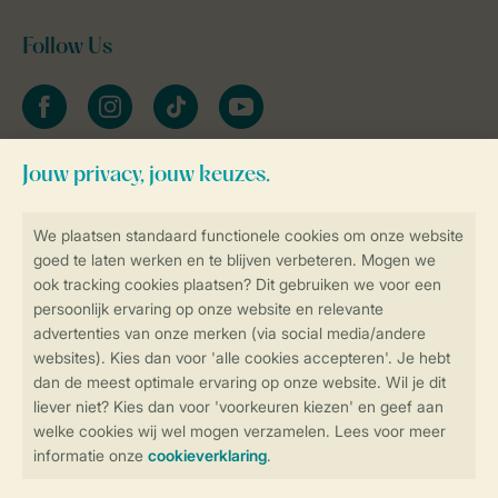
Follow Us
facebook
instagram
tiktok
youtube
Blijf op de hoogte
Veilig en snel online boeken
Veilige gegevensoverdracht
Veilige betaling
Controle over jouw gegevens &
privacy