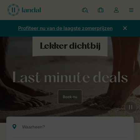
Parken
Mijn
Open
MEN
boekingen
de
dropdown
Profiteer nu van de laagste zomerprijzen
van
mijn
account
Last minute deals
Boek nu